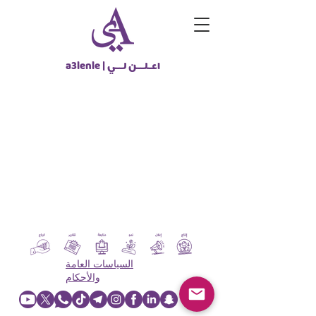
اعـلــن لــي
a3lenle |
تصماميم
المتجر
/
تصماميم
حسابي
تتبع الطلبات
سلة التسوق
SAR
عرض الأسعار في:
السياسات العامة
والأحكام