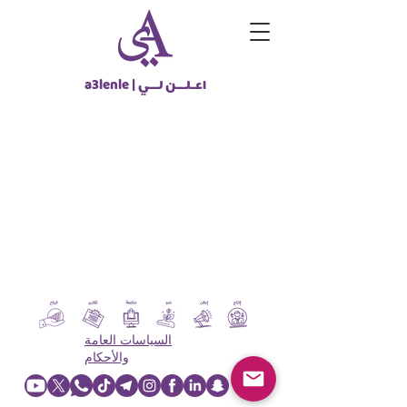
اعـلــن لــي
a3lenle |
العودة إلى المتجر
السياسات العامة
والأحكام